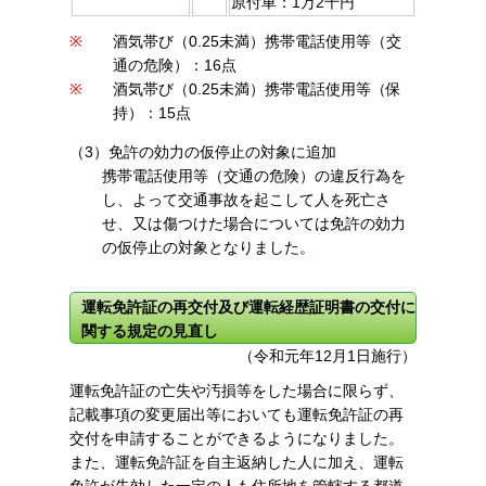
原付車：1万2千円
※
酒気帯び（0.25未満）携帯電話使用等（交
通の危険）：16点
※
酒気帯び（0.25未満）携帯電話使用等（保
持）：15点
（3）免許の効力の仮停止の対象に追加
携帯電話使用等（交通の危険）の違反行為を
し、よって交通事故を起こして人を死亡さ
せ、又は傷つけた場合については免許の効力
の仮停止の対象となりました。
運転免許証の再交付及び運転経歴証明書の交付に
関する規定の見直し
（令和元年12月1日施行）
運転免許証の亡失や汚損等をした場合に限らず、
記載事項の変更届出等においても運転免許証の再
交付を申請することができるようになりました。
また、運転免許証を自主返納した人に加え、運転
免許が失効した一定の人も住所地を管轄する都道