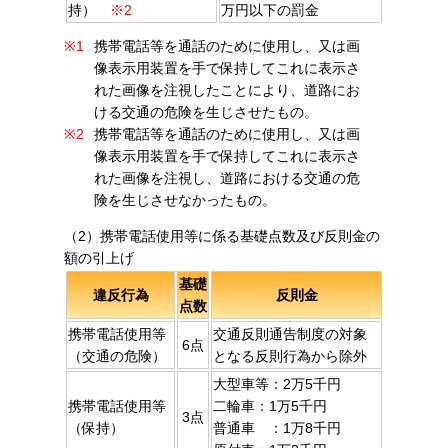
持）
※2
万円以下の罰金
※1
携帯電話等を通話のために使用し、又は画
像表示用装置を手で保持してこれに表示さ
れた画像を注視したことにより、道路にお
ける交通の危険を生じさせたもの。
※2
携帯電話等を通話のために使用し、又は画
像表示用装置を手で保持してこれに表示さ
れた画像を注視し、道路における交通の危
険を生じさせなかったもの。
（2）携帯電話使用等に係る基礎点数及び反則金の
額の引上げ
基礎
違反行為
反則金
点数
携帯電話使用等
交通反則通告制度の対象
6点
（交通の危険）
となる反則行為から除外
大型車等：2万5千円
携帯電話使用等
二輪車：1万5千円
3点
（保持）
普通車 ：1万8千円