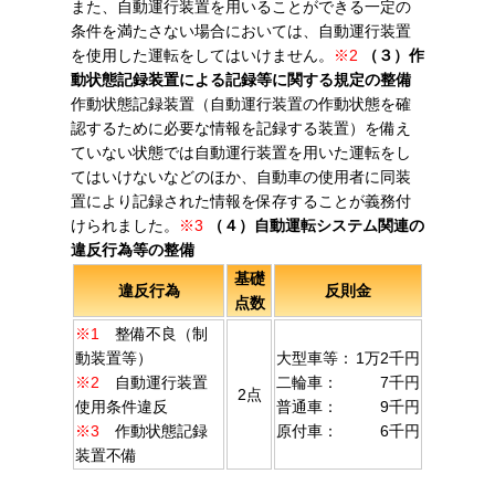
また、自動運行装置を用いることができる一定の
条件を満たさない場合においては、自動運行装置
を使用した運転をしてはいけません。
※2
（３）作
動状態記録装置による記録等に関する規定の整備
作動状態記録装置（自動運行装置の作動状態を確
認するために必要な情報を記録する装置）を備え
ていない状態では自動運行装置を用いた運転をし
てはいけないなどのほか、自動車の使用者に同装
置により記録された情報を保存することが義務付
けられました。
※3
（４）自動運転システム関連の
違反行為等の整備
基礎
違反行為
反則金
点数
※1
整備不良（制
動装置等）
大型車等：
1万2千円
※2
自動運行装置
二輪車：
7千円
2点
使用条件違反
普通車：
9千円
※3
作動状態記録
原付車：
6千円
装置不備