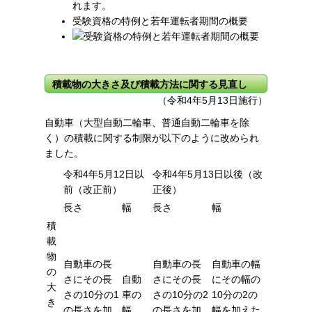
れます。
受験資格の特例と若年運転者期間の概要
積載物の大きさ及び積載方法に関する見直し
（令和4年5月13日施行）
自動車（大型自動二輪車、普通自動二輪車を除
く）の積載に関する制限が以下のように改められ
ました。
令和4年5月12日以
令和4年5月13日以後（改
前（改正前）
正後）
長さ
幅
長さ
幅
積
載
物
自動車の長
自動車の長
自動車の幅
の
さにその長
自動
さにその長
にその幅の
大
さの10分の1
車の
さの
10分の2
10分の2の
き
の長さを加
幅
の長さを加
幅を加えた