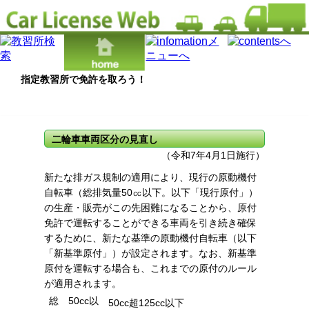
指定教習所で免許を取ろう！
最近の改正道路交通法等の概要
二輪車車両区分の見直し
（令和7年4月1日施行）
新たな排ガス規制の適用により、現行の原動機付
自転車（総排気量50㏄以下。以下「現行原付」）
の生産・販売がこの先困難になることから、原付
免許で運転することができる車両を引き続き確保
するために、新たな基準の原動機付自転車（以下
「新基準原付」）が設定されます。なお、新基準
原付を運転する場合も、これまでの原付のルール
が適用されます。
総
50cc以
50cc超125cc以下