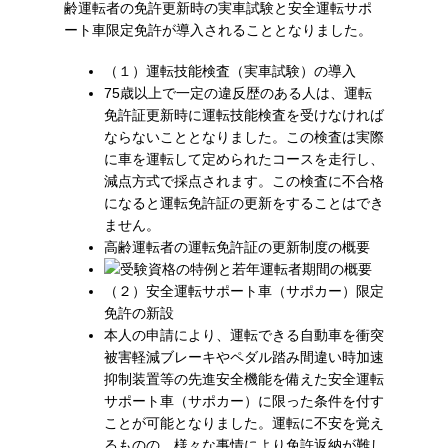
齢運転者の免許更新時の実車試験と安全運転サポ
ート車限定免許が導入されることとなりました。
（１）運転技能検査（実車試験）の導入
75歳以上で一定の違反歴のある人は、運転
免許証更新時に運転技能検査を受けなければ
ならないこととなりました。この検査は実際
に車を運転して定められたコースを走行し、
減点方式で採点されます。この検査に不合格
になると運転免許証の更新をすることはでき
ません。
高齢運転者の運転免許証の更新制度の概要
（２）安全運転サポート車（サポカー）限定
免許の新設
本人の申請により、運転できる自動車を衝突
被害軽減ブレーキやペダル踏み間違い時加速
抑制装置等の先進安全機能を備えた安全運転
サポート車（サポカー）に限った条件を付す
ことが可能となりました。運転に不安を覚え
るものの、様々な事情により免許返納が難し