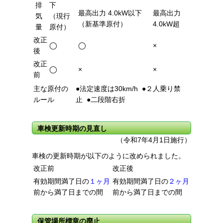
排
下
最高出力 4.0kW以下
最高出力
気
（現行
（新基準原付）
4.0kW超
量
原付）
改正
◯
◯
×
後
改正
◯
×
×
前
主な原付の
●法定速度は30km/h ●２人乗り禁
ルール
止 ●二段階右折
車検更新時期の見直し
（令和7年4月1日施行）
車検の更新時期が以下のように改められました。
改正前
改正後
有効期間満了日の
１ヶ月
有効期間満了日の
２ヶ月
前から満了日までの間
前から満了日までの間
保管場所標章の廃止