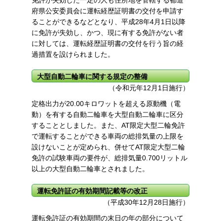
府県公安委員会に運転経歴証明書の交付を申請す
ることができるなどとなり、平成28年4月1日以降
に免許が失効し、かつ、現に有する免許がない者
に対しては、運転経歴証明書の交付を行う旨の経
過措置を設けられました。
大型自動二輪車に関する規定の整備
（令和元年12月1日施行）
定格出力が20.00キロワットを超える原動機（電
動）を有する自動二輪車を大型自動二輪車に区分
することとしました。また、AT限定大型二輪免許
で運転することができる車両の総排気量の上限を
設けないことが定められ、併せてAT限定大型二輪
免許の試験車両の要件が、総排気量0.700リットル
以上の大型自動二輪車とされました。
運転免許証の有効期間記載等の改正
（平成30年12月28日施行）
運転免許証の有効期間の末日の年の部分について