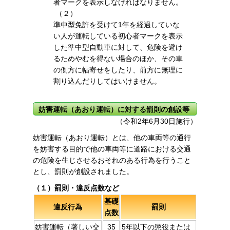
者マークを表示しなければなりません。
（２）
準中型免許を受けて1年を経過していな
い人が運転している初心者マークを表示
した準中型自動車に対して、危険を避け
るためやむを得ない場合のほか、その車
の側方に幅寄せをしたり、前方に無理に
割り込んだりしてはいけません。
妨害運転（あおり運転）に対する罰則の創設等
（令和2年6月30日施行）
妨害運転（あおり運転）とは、他の車両等の通行
を妨害する目的で他の車両等に道路における交通
の危険を生じさせるおそれのある行為を行うこと
とし、罰則が創設されました。
（１）罰則・違反点数など
基礎
違反行為
罰則
点数
妨害運転（著しい交
35
5年以下の懲役または