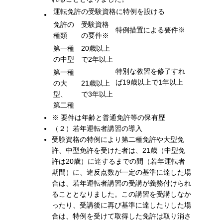
運転免許の受験資格に特例を設ける
免許の
受験資格
特例措置による要件
※
種類
の要件
※
第一種
20歳以上
の中型
で2年以上
特別な教習を修了すれ
第一種
ば19歳以上で1年以上
の大
21歳以上
型、
で3年以上
第二種
※
要件は年齢と普通免許等の保有歴
（２）若年運転者講習の導入
受験資格の特例により第二種免許や大型免
許、中型免許を受けた者は、21歳（中型免
許は20歳）に達するまでの間（若年運転者
期間）に、違反点数が一定の基準に達した場
合は、若年運転者講習の受講が義務付けられ
ることとなりました。この講習を受講しなか
ったり、受講後に再び基準に達したりした場
合は、特例を受けて取得した免許は取り消さ