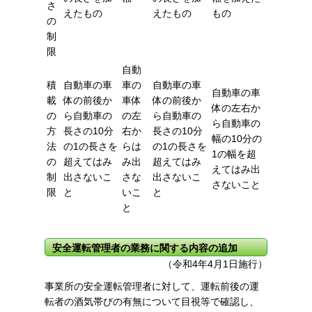
さ
えたもの
えたもの
もの
の
制
限
自動
積
自動車の車
車の
自動車の車
自動車の車
載
体の前後か
車体
体の前後か
体の左右か
の
ら自動車の
の左
ら自動車の
ら
自動車の
方
長さの10分
右か
長さの10分
幅の10分の
法
の1の長さを
らは
の1の長さを
1の幅を超
の
超えてはみ
み出
超えてはみ
えて
はみ出
制
出さないこ
さな
出さないこ
さないこと
限
と
いこ
と
と
安全運転管理者の業務に関する内容の追加
（令和4年4月1日施行）
事業所の安全運転管理者に対して、運転前後の運
転者の酒気帯びの有無について目視等で確認し、