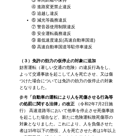
④ 進路変更禁止違反
⑤ 追越し違反
⑥ 減光等義務違反
⑦ 警音器使用制限違反
⑧ 安全運転義務違反
⑨ 最低速度違反(高速自動車国道)
⑩ 高速自動車国道等駐停車違反
（３）免許の効力の仮停止の対象に追加
妨害運転（著しい交通の危険）の違反行為をし、
よって交通事故を起こして人を死亡させ、又は傷
つけた場合については免許の効力の仮停止の対象
となりました。
参考
「自動車の運転により人を死傷させる行為等
の処罰に関する法律」の改正
（令和2年7月2日施
行）
高速道路等において他車を停止させ死傷事故
を起こした場合など、新たに危険運転致死傷罪の
対象となりました。これにより、人を負傷させた
者は15年以下の懲役、人を死亡させた者は1年以上