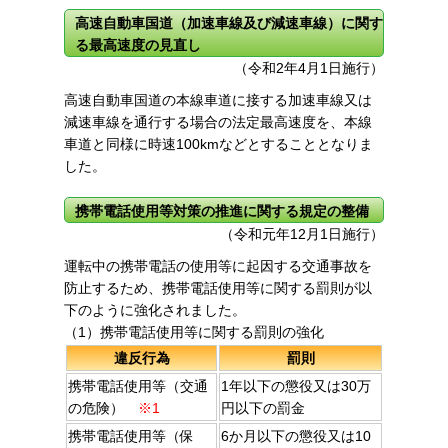
高速自動車国道（加速車線及び減速車線）に関す
る最高速度の見直し
（令和2年4月1日施行）
高速自動車国道の本線車道に接する加速車線又は
減速車線を通行する場合の法定最高速度を、本線
車道と同様に時速100kmなどとすることとなりま
した。
携帯電話使用等対策の推進に関する規定の整備
（令和元年12月1日施行）
運転中の携帯電話の使用等に起因する交通事故を
防止するため、携帯電話使用等に関する罰則が以
下のように強化されました。
（1）携帯電話使用等に関する罰則の強化
違反行為
罰則
携帯電話使用等（交通
1年以下の懲役又は30万
の危険）
※1
円以下の罰金
携帯電話使用等（保
6か月以下の懲役又は10