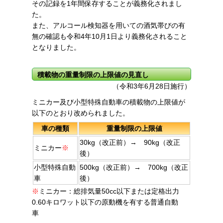
その記録を1年間保存することが義務化されまし
た。
また、アルコール検知器を用いての酒気帯びの有
無の確認も令和4年10月1日より義務化されること
となりました。
積載物の重量制限の上限値の見直し
（令和3年6月28日施行）
ミニカー及び小型特殊自動車の積載物の上限値が
以下のとおり改められました。
車の種類
重量制限の上限値
30kg（改正前）→ 90kg（改正
ミニカー
※
後）
小型特殊自動
500kg（改正前）→ 700kg（改正
車
後）
※
ミニカー：総排気量50cc以下または定格出力
0.60キロワット以下の原動機を有する普通自動
車